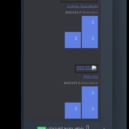
oraimo SpaceBuds
MAD369.0
MAD429.0
VIVO Y02
MAD999.0
MAD1,199.0
شاهد جميع المنتجات
New