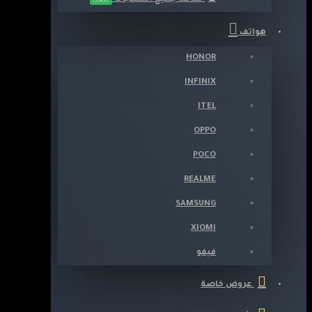
هواتف
HONOR
INFINIX
ITEL
OPPO
POCO
REALME
SAMSUNG
XIOMI
فيفو
عروض خاصة