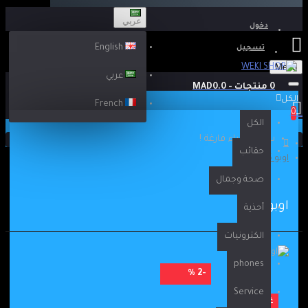
عربي
دخول
English
تسجيل
Menu
عربي
0 منتجات - MAD0.0
الكل
French
0
الكل
سلة الشراء فارغة !
حقائب
اوبو A15
صحة وجمال
اوبو A15
أحذية
الكترونيات
phones
-2 %
Service
غير متوفر