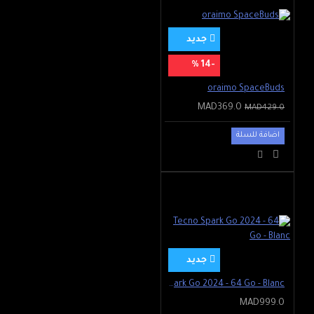
بطاريتنا 4230 مللي أمبير في
الساعة معك طوال اليوم. شاهد
جديد
مقاطع الفيديو عالية الدقة عبر
-14 %
الإنترنت لمدة تصل إلى 16 ساعة³
أو العب الألعاب لمدة تصل إلى 6
oraimo SpaceBuds
ساعات³ دون الحاجة إلى شحن
MAD369.0
MAD429.0
OPPO A15.
اضافة للسلة
يتعرف OPPO A15 على تفضيلاتك
في النوم ويقلل من استهلاك
الطاقة في الليل.
جديد
Tecno Spark Go 2024 - 64 Go - Blanc
MAD999.0