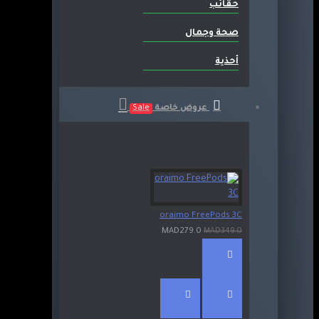
حقائب
صحة وجمال
أحذية
عروض خاصة
Sale
oraimo FreePods 3C
MAD279.0
MAD349.0