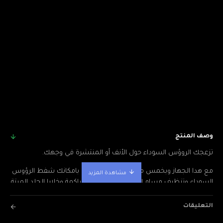
وصف المنتج
تزعجك الروؤس السوداء حول الأنف أو المنتشرة في وجهك.
مع هدا الجهاز وبخمس مستويات قوة , أصبح بامكانك شفط الرؤوس
السوداء وتنظيف مسام الوجه من الدهون المتراكمة وخلايا الجلد الميتة
من أجل التمتع ببشرة ناعمة خالية من أي شوائب .
التعليقات
مرفق مع الجهاز مجموعة من المرفقات . لكل منها وظيفة معينة