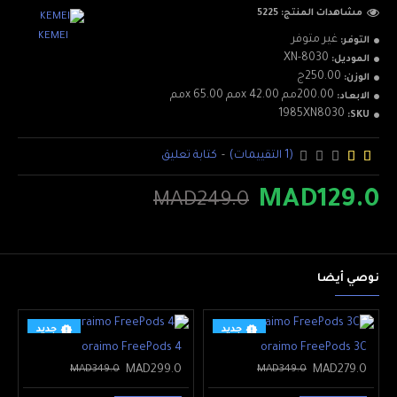
-المرجو عدم استعمال كريمات التقشير أو ترطيب البشرة قبل أو بعد
مشاهدات المنتج: 5225
استخدام الجهاز مباشرة
KEMEI
غير متوفر
التوفر:
XN-8030
الموديل:
-ينبغي تجفيف اليدين قبل الشروع في استخدام الجهاز حتى لا تتسرب
250.00ج
الوزن:
المياء داخل فتحات
200.00مم x 42.00مم x 65.00مم
الابعاد:
1985XN8030
SKU:
(1 التقييمات)
-
كتابة تعليق
MAD129.0
MAD249.0
نوصي أيضا
جديد
جديد
oraimo FreePods 4
oraimo FreePods 3C
-14 %
-20 %
MAD299.0
MAD279.0
MAD349.0
MAD349.0