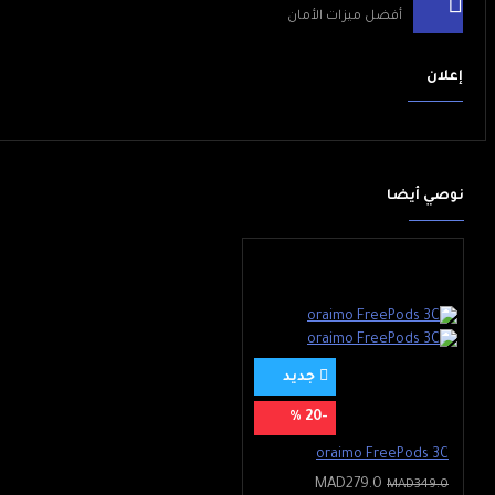
أفضل ميزات الأمان
إعلان
نوصي أيضا
جديد
-20 %
oraimo FreePods 3C
MAD279.0
MAD349.0