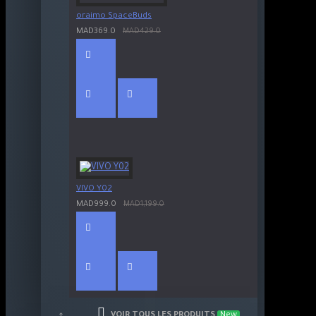
oraimo SpaceBuds
MAD369.0
MAD429.0
VIVO Y02
MAD999.0
MAD1,199.0
VOIR TOUS LES PRODUITS
New