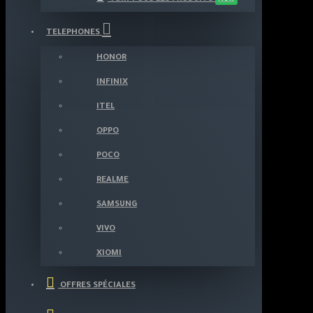
TELEPHONES
HONOR
INFINIX
ITEL
OPPO
POCO
REALME
SAMSUNG
VIVO
XIOMI
OFFRES SPÉCIALES