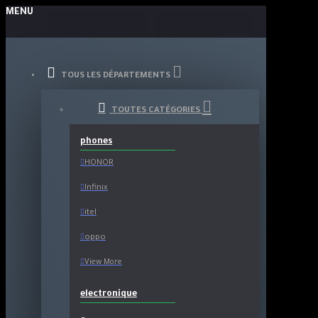
MENU
TOUS LES DÉPARTEMENTS
TOUTES CATÉGORIES
phones
HONOR
Infinix
itel
oppo
View More
electronique