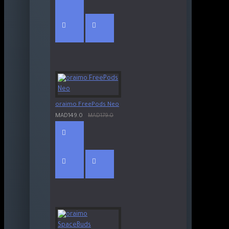
oraimo FreePods Neo
MAD149.0
MAD179.0