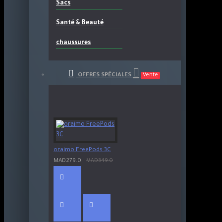
Sacs
Santé & Beauté
chaussures
OFFRES SPÉCIALES
Vente
oraimo FreePods 3C
MAD279.0
MAD349.0