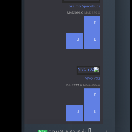
oraimo SpaceBuds
MAD369.0
MAD429.0
VIVO Y02
MAD999.0
MAD1,199.0
شاهد جميع المنتجات
New