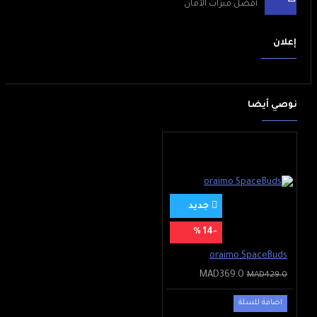
أفضل ميزات الأمان
كما يدعم خاصية الـ OTG .
البطارية تأتي بسعة 6000 مللي
أمبير كما يدعم الشحن السريع
إعلان
بقوة 18 واط مع دعمه للشحن
العكسي لتتمكن من شحن
الهواتف الأخرى من خلال هاتفك .
نظام التشغيل يأتي بأندرويد 11 مع
نوصي أيضا
واجهة ريلمي الجديدة الـ Realme UI
2.0 .
جديد
-14 %
oraimo SpaceBuds
MAD369.0
MAD429.0
اضافة للسلة