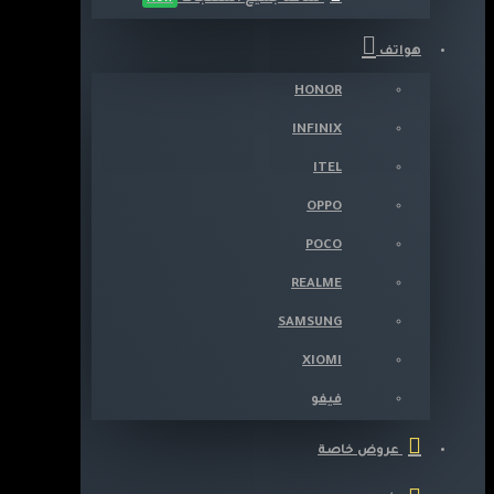
هواتف
HONOR
INFINIX
ITEL
OPPO
POCO
REALME
SAMSUNG
XIOMI
فيفو
عروض خاصة