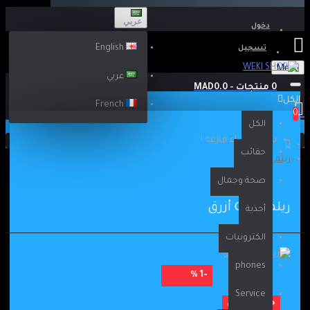
عربي
دخول
English
تسجيل
Menu
عربي
0 منتجات - MAD0.0
الكل
French
0
الكل
سلة الشراء فارغة !
حقائب
ريلمي C25 أزرق
صحة وجمال
ريلمي C25 أزرق
أحذية
الكترونيات
phones
-1 %
Service
حجز مسبق