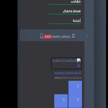
حقائب
صحة وجمال
أحذية
عروض خاصة
Sale
oraimo FreePods 3C
MAD279.0
MAD349.0