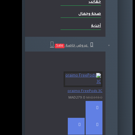
حقائب
صحة وجمال
أحذية
عروض خاصة
Sale
oraimo FreePods 3C
MAD279.0
MAD349.0