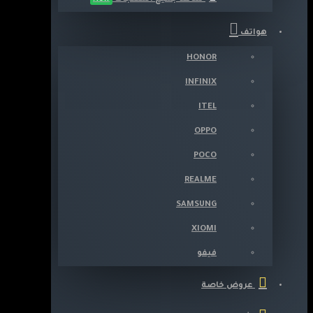
هواتف
HONOR
INFINIX
ITEL
OPPO
POCO
REALME
SAMSUNG
XIOMI
فيفو
عروض خاصة