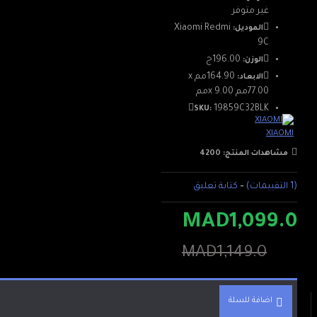
غير متوفر
Xiaomi Redmi
الموديل:
9C
196.00ج
الوزن:
164.90مم x
الابعاد:
77.00مم x 9.00مم
19859C32BLK
SKU:
XIAOMI
مشاهدات المنتج: 4200
(1 التقييمات)
-
كتابة تعليق
MAD1,099.0
MAD1,149.0
اضافة للسلة
الشحن مجانا