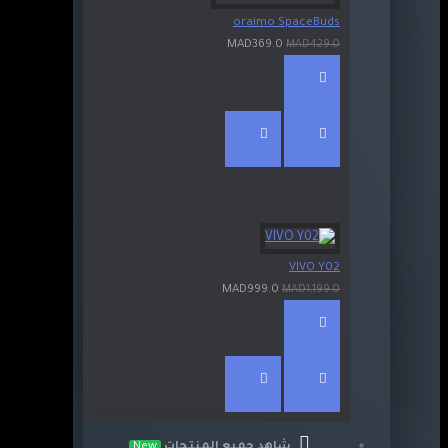
oraimo SpaceBuds
MAD369.0
MAD429.0
VIVO Y02
MAD999.0
MAD1,199.0
شاهد جميع المنتجات
New