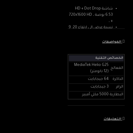
شاشة HD + Dot Drop
6.53 بوصة ، 720x1600 HD
+ ،
نسبة عرض إلى ارتفاع 20: 9
، سطوع 400 nit (النوع) ،
بطاقتي SIM
المواصفات
الداكرة : 32 جيجابايت ،
الرام: 2 جيجابايت ،
الخصائص التقنية
المعالج MediaTek Helio
G25 (12 نانومتر) ،
MediaTek Helio G25
المعالج
وحدة المعالجة المركزية
(12 نانومتر)
ثماني النواة ، GPU:
الذاكرة
64 جيجابايت
PowerVR8320 ،
الرام
3 جيجابايت
بطارية 5000 مللي أمبير ،
البطارية
5000 مللي أمبير
شاحن 10 واط
كاميرا خلفية ثلاثية AI: 13
ميجا بكسل ، f / 2.2 + 2
ميجا بكسل ، f / 2.4 + 2
التعليقات
ميجا بكسل ، f / 2.4 ،
الكاميرا الأمامية: 5 ميجا