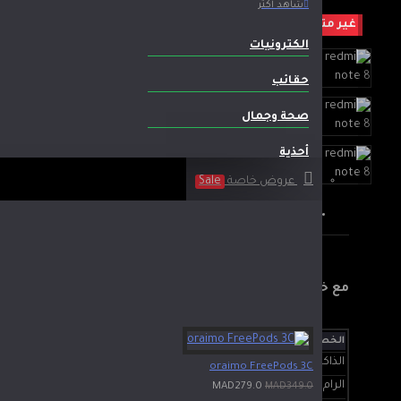
شاهد أكثر
غير متوفر
الكترونيات
حقائب
صحة وجمال
أحذية
عروض خاصة
Sale
وصف المنتج
المواصفات
التعليقات
مع خيار غير متوقع على الإطلاق ،
الخصائص التقنية
تتوفر Xiaomi Redmi Note 8 عن معالج MediaTek Helio G90T.
الذاكرة
64 جيجابايت
oraimo FreePods 3C
الرام
4جيجابايت
MAD279.0
MAD349.0