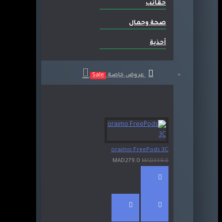
حقائب
صحة وجمال
أحذية
عروض خاصة
Sale
oraimo FreePods 3C
MAD279.0
MAD349.0