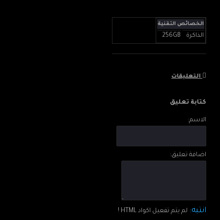
الخصائص التقنية
✅Basic
الذاكرة
256GB
Processor : MediaTek
Dimensity 7200
RAM : 8GB+8GB
التعليقات
ROM : 256GB
كتابة تعليق
Battery : 4600 mAh (TYP)
الاسم:
Color : Noble Black, Magic
Blue
اضافة تعليق:
Operating System : Funtouch
OS 13 Global
Fast Charging : 66W (11V/6A)
انتبه:
لم يتم تفعيل اكواد HTML !