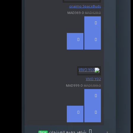
oraimo SpaceBuds
MAD369.0
MAD429.0
VIVO Y02
MAD999.0
MAD1,199.0
شاهد جميع المنتجات
New