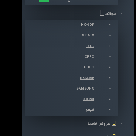
هواتف
HONOR
INFINIX
ITEL
OPPO
POCO
REALME
SAMSUNG
XIOMI
فيفو
عروض خاصة