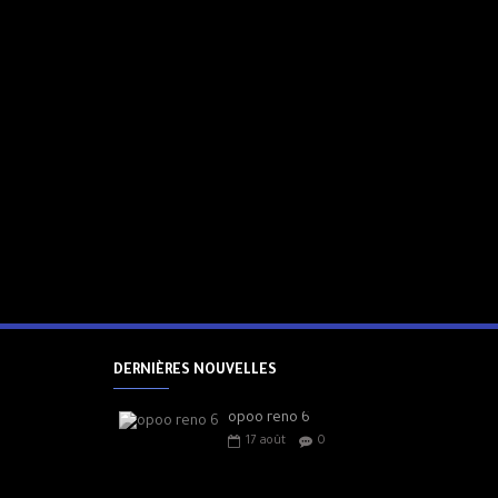
 le plus rapide à ce jour,
rbo de 67 W. Après seulement
der des vidéos jusqu'à 3,5
 en seulement 42 minutes. La
 vous permet de rester
DERNIÈRES NOUVELLES
opoo reno 6
17
août
0