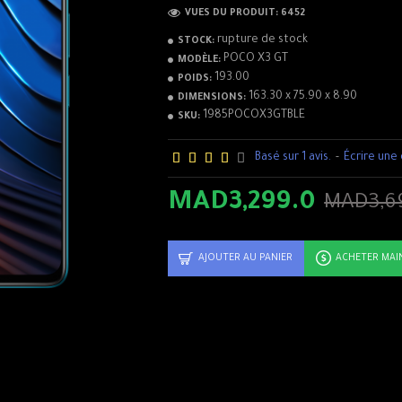
équilibrent efficacement les performan
VUES DU PRODUIT: 6452
d'énergie. Avec UFS 3.1, vous pouvez pro
rupture de stock
STOCK:
chargement plus courts, que vous jouiez
POCO X3 GT
MODÈLE:
photos.
193.00
POIDS:
163.30 x 75.90 x 8.90
DIMENSIONS:
1985POCOX3GTBLE
SKU:
Basé sur 1 avis.
-
Écrire une 
MAD3,299.0
MAD3,6
AJOUTER AU PANIER
ACHETER MA