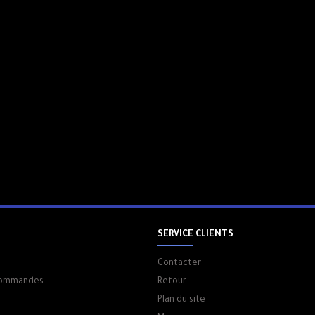
CHARGE TURBO 67W
En tant que téléphone POCO à chargement
cet appareil est équipé d'une charge tu
10 minutes de charge, vous pouvez regar
heures.Il peut être chargé de 0 à 100 %
grande batterie de 5000 mAh (typique)
alimenté toute la journée.
SERVICE CLIENTS
Contacter
 commandes
Retour
Plan du site