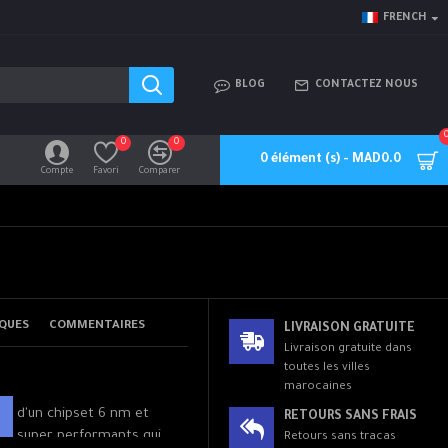
FRENCH
BLOG
CONTACTEZ NOUS
0
0
0 élément (s) - MAD0.0
Compte
Favori
Comparer
QUES
COMMENTAIRES
LIVRAISON GRATUITE
Livraison gratuite dans
toutes les villes
marocaines
pé d'un chipset 6 nm et
RETOURS SANS FRAIS
78 super performants qui
Retours sans tracas