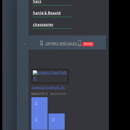
Sacs
Santé & Beauté
chaussures
OFFRES SPÉCIALES
Vente
oraimo FreePods 3C
MAD279.0
MAD349.0