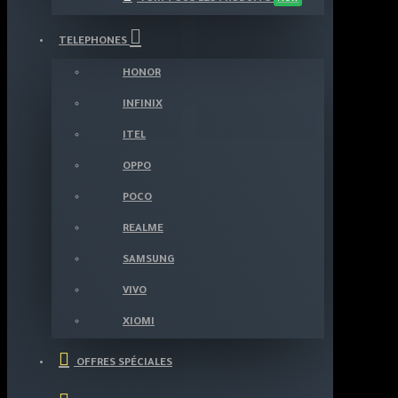
TELEPHONES
HONOR
INFINIX
ITEL
OPPO
POCO
REALME
SAMSUNG
VIVO
XIOMI
OFFRES SPÉCIALES