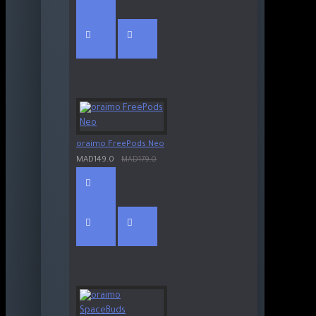
oraimo FreePods Neo
MAD149.0
MAD179.0