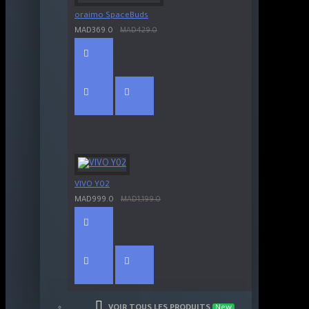
oraimo SpaceBuds
MAD369.0
MAD429.0
VIVO Y02
MAD999.0
MAD1,199.0
VOIR TOUS LES PRODUITS
New