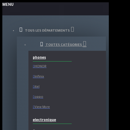
MENU
TOUS LES DÉPARTEMENTS
TOUTES CATÉGORIES
phones
HONOR
Infinix
itel
oppo
View More
electronique