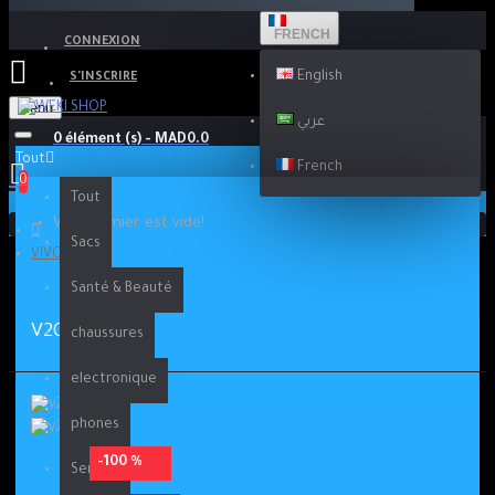
FRENCH
CONNEXION
English
S'INSCRIRE
Menu
عربي
0 élément (s) - MAD0.0
Tout
French
0
Tout
Votre panier est vide!
Sacs
VIVO V20se
Santé & Beauté
V20SE
chaussures
electronique
phones
-100 %
Service