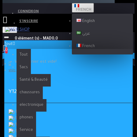
FRENCH
CONNEXION
English
S'INSCRIRE
Menu
عربي
0 élément (s) - MAD0.0
Tout
French
0
Tout
Votre panier est vide!
Sacs
vivo y12s
Santé & Beauté
Y12S
chaussures
electronique
phones
Service