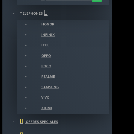
TELEPHONES
HONOR
INFINIX
ITEL
OPPO
POCO
REALME
SAMSUNG
VIVO
XIOMI
OFFRES SPÉCIALES