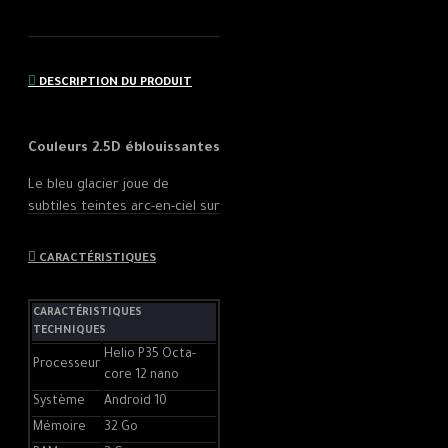
DESCRIPTION DU PRODUIT
Couleurs 2.5D éblouissantes
Le bleu glacier joue de
subtiles teintes arc-en-ciel sur
une surface bleu pâle, comme
un glacier embrassé de façon
CARACTÉRISTIQUES
magique par le soleil. C'est à
la fois rafraîchissant et
CARACTÉRISTIQUES
romantique.
TECHNIQUES
Empreinte digitale latérale
Helio P35 Octa-
Processeur
core 12 nano
La conception à empreinte
Système
Android 10
digitale latérale de vivo
Mémoire
32 Go
intègre le scanner