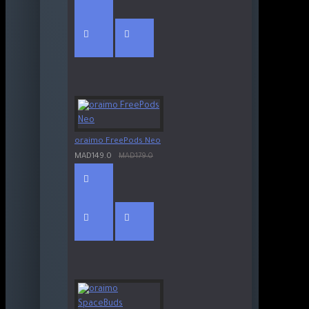
oraimo FreePods Neo
MAD149.0
MAD179.0