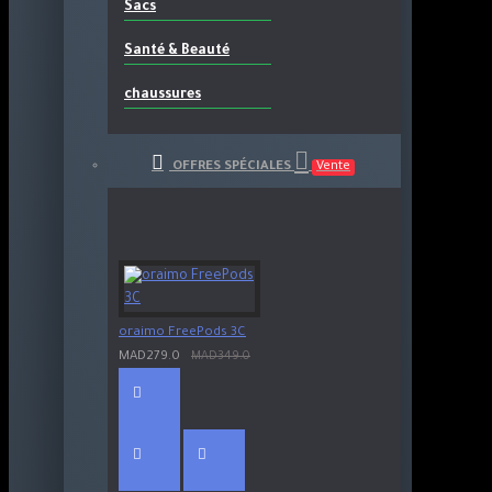
Sacs
Santé & Beauté
chaussures
OFFRES SPÉCIALES
Vente
oraimo FreePods 3C
MAD279.0
MAD349.0