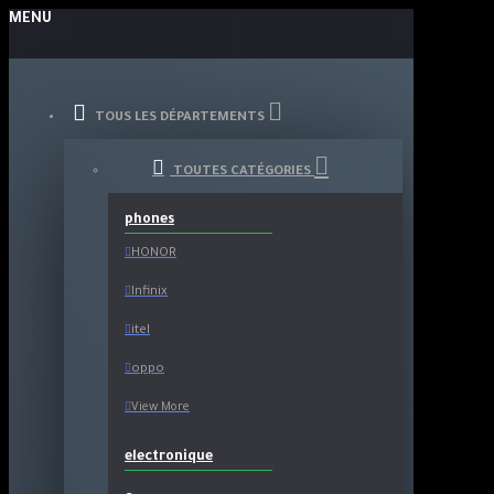
MENU
TOUS LES DÉPARTEMENTS
TOUTES CATÉGORIES
phones
HONOR
Infinix
itel
oppo
View More
electronique