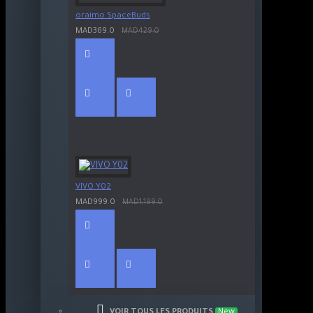
oraimo SpaceBuds
MAD369.0
MAD429.0
VIVO Y02
MAD999.0
MAD1,199.0
VOIR TOUS LES PRODUITS
New